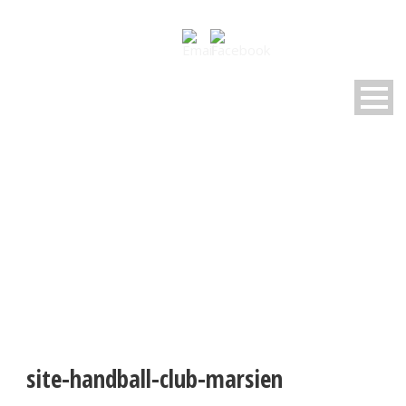
SITE-HANDBALL-CLUB-
MARSIEN
site-handball-club-marsien